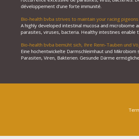
développement d'une forte immunité.
Bio-health bvba strives to maintain your racing pigeons 
A highly developed intestinal mucosa and microbiome ar
parasites, viruses, bacteria. Healthy intestines enable
Bio-health bvba bemüht sich, Ihre Renn-Tauben und Vö
Eine hochentwickelte Darmschleimhaut und Mikrobiom sin
Parasiten, Viren, Bakterien. Gesunde Därme ermöglichen
Term