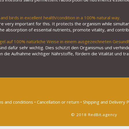
and birds in excellent health/condition in a 100% natural way.
e very important for this. It protects the organism while simult
 the absorption of essential nutrients, promote vitality, and cont
gel auf 100% natürliche Weise in einem ausgezeichneten Gesundh
d dafür sehr wichtig. Dies schützt den Organismus und verhinde
 die Aufnahme wichtiger Nährstoffe, fördern die Vitalität und tra
s and conditions
•
Cancellation or return
•
Shipping and Delivery P
© 2018 RedBit.agency