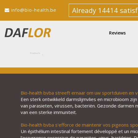
Already 14414 satisf
info@bio-health.be
Reviews
Products
Bio-health bvba streeft ernaar om uw sportduiven en v
Een sterk ontwikkeld darmslijmvlies en microbioom zijn
van parasieten, virussen, bacteriën. Gezonde darmen m
van een sterke immuniteit.
Bio-health bvba s'efforce de maintenir vos pigeons spo
Un épithélium intestinal fortement développé et un m
l'occurrence excessive de parasites, virus, bactéries. D