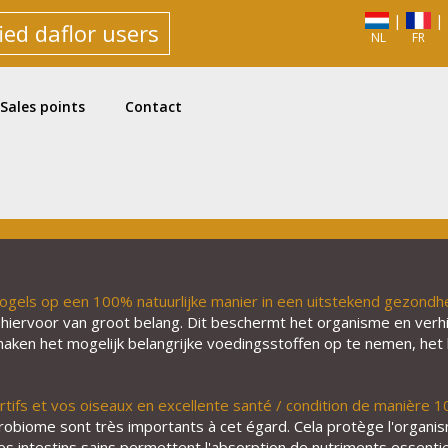
|
|
ied daflor users
NL
FR
Sales points
Contact
ogels op een 100% natuurlijke manier in een uitstekend gezondhe
 hiervoor van groot belang. Dit beschermt het organisme en verh
aken het mogelijk belangrijke voedingsstoffen op te nemen, het b
rtifs et vos oiseaux en excellente santé / condition de manière 1
icrobiome sont très importants à cet égard. Cela protège l'org
es intestins sains permettent l'absorption de nutriments essentiels