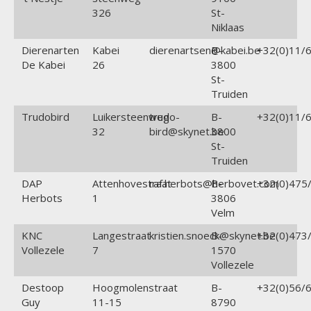
326
St-
Niklaas
Dierenarten
Kabei
dierenartsen@kabei.be
B-
+32(0)11/6
De Kabei
26
3800
St-
Truiden
Trudobird
Luikersteenweg
trudo-
B-
+32(0)11/6
32
bird@skynet.be
3800
St-
Truiden
DAP
Attenhovestraat
raf.herbots@herbovet.com
B-
+32(0)475/
Herbots
1
3806
Velm
KNC
Langestraat
kristien.snoeck@skynet.be
B-
+32(0)473/
Vollezele
7
1570
Vollezele
Destoop
Hoogmolenstraat
B-
+32(0)56/6
Guy
11-15
8790