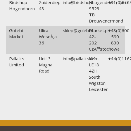
Birdshop
Zuiderdiep
info@birdshophogendoorn.com
NL-
+31(0)646/
Hogendoorn
43
9523
TB
Drouwenermond
Gotebi
Ulica
sklep@golebimarket.pl
PL
+48(0)600
Market
WesoÅ‚a
42-
590
36
202
830
CzÄ™stochowa
Pallatts
Unit 3
info@pallatts.com
UK-
+44(0)116
Limited
Magna
LE18
Road
4ZH
South
Wigston
Leicester