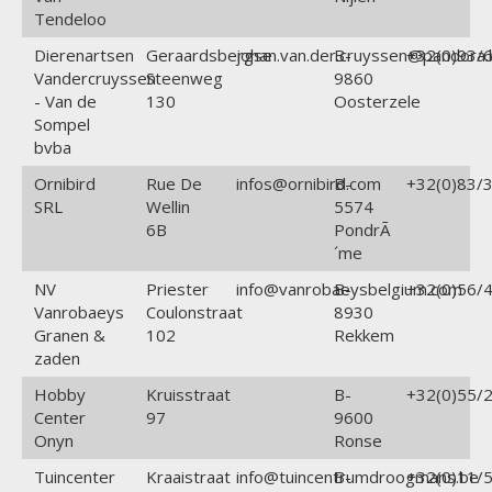
Tendeloo
Dierenartsen
Geraardsbergse
johan.van.der.cruyssen@pandora.
B-
+32(0)93/6
Vandercruyssen
Steenweg
9860
- Van de
130
Oosterzele
Sompel
bvba
Ornibird
Rue De
infos@ornibird.com
B-
+32(0)83/3
SRL
Wellin
5574
6B
PondrÃ
´me
NV
Priester
info@vanrobaeysbelgium.com
B-
+32(0)56/4
Vanrobaeys
Coulonstraat
8930
Granen &
102
Rekkem
zaden
Hobby
Kruisstraat
B-
+32(0)55/2
Center
97
9600
Onyn
Ronse
Tuincenter
Kraaistraat
info@tuincentrumdroogmans.be
B-
+32(0)11/5