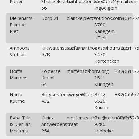
Pieter
Streuvelsstraat
Lombpieter.lombaert@gmail.com
8570
56
Ingooigem
Dierenarts.
Dorp 21
blancke.piet@outlook.com
B-
+32(0)477
Blancke
8700
Piet
Kanegem
- Tielt
Anthoons
Krawatenstraat
stefaananthoons@hotmail.com
B-
+32(0)11/5
Stefaan
97B
3470
Kortenaken
Horta
Zolderse
martens@horta.org
B-
+32(0)11/2
Martens
Kiezel
3511
64
Kuringen
Horta
Brugsesteenweg
kuurne@horta.org
B-
+32(0)56/7
Kuurne
432
8520
Kuurne
Bvba Tuin
Klein-
mertens.stables@telenet.be
B-
+32(0)52/3
& Dier Jan
Antwerpenstraat
9280
Mertens
25A
Lebbeke