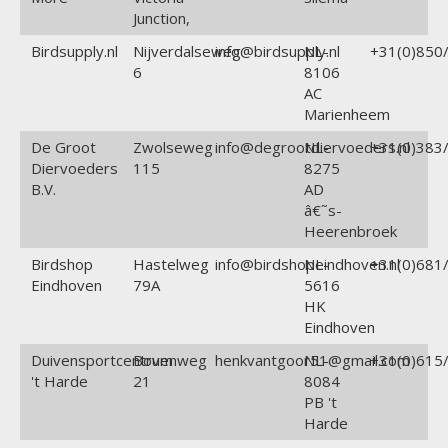
Junction,
Birdsupply.nl
Nijverdalseweg
info@birdsupply.nl
NL-
+31(0)850/
6
8106
AC
Marienheem
De Groot
Zwolseweg
info@degrootdiervoeders.nl
NL-
+31(0)383/
Diervoeders
115
8275
B.V.
AD
â€˜s-
Heerenbroek
Birdshop
Hastelweg
info@birdshopeindhoven.nl
NL-
+31(0)681/
Eindhoven
79A
5616
HK
Eindhoven
Duivensportcentrum
Bovenweg
henkvantgoor51@gmail.com
NL-
+31(0)615/
't Harde
21
8084
PB 't
Harde