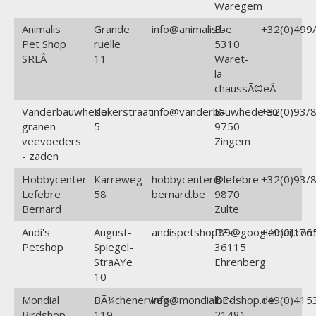
Waregem
Animalis
Grande
info@animalis.be
B-
+32(0)499/
Pet Shop
ruelle
5310
SRLÂ
11
Waret-
la-
chaussÃ©eÂ
Vanderbauwhede
Kokerstraat
info@vanderbauwhede.eu
B-
+32(0)93/8
granen -
5
9750
veevoeders
Zingem
- zaden
Hobbycenter
Karreweg
hobbycenter@lefebre-
B-
+32(0)93/8
Lefebre
58
bernard.be
9870
Bernard
Zulte
Andi's
August-
andispetshop89@googlemail.com
DE-
+49(0)176
Petshop
Spiegel-
36115
StraÃŸe
Ehrenberg
10
Mondial
BÃ¼chenerweg
info@mondialbirdshop.de
DE-
+49(0)415
Birdshop
119
21481