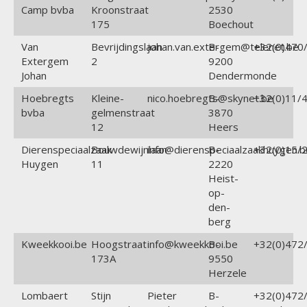
Camp bvba
Kroonstraat
2530
175
Boechout
Van
Bevrijdingslaan
johan.van.extergem@telenet.be
B-
+32(0)470/
Extergem
2
9200
Johan
Dendermonde
Hoebregts
Kleine-
nico.hoebregts@skynet.be
B-
+32(0)11/4
bvba
gelmenstraat
3870
12
Heers
Dierenspeciaalzaak
Bouwdewijnlaan
info@dierenspeciaalzaakhuygen.b
B-
+32(0)15/2
Huygen
11
2220
Heist-
op-
den-
berg
Kweekkooi.be
Hoogstraat
info@kweekkooi.be
B-
+32(0)472/
173A
9550
Herzele
Lombaert
Stijn
Pieter
B-
+32(0)472/