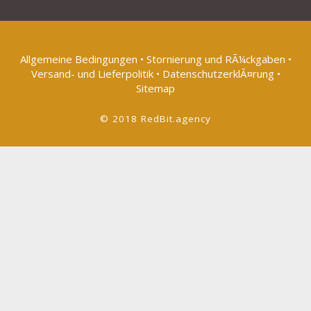
Allgemeine Bedingungen
•
Stornierung und RÃ¼ckgaben
•
Versand- und Lieferpolitik
•
DatenschutzerklÃ¤rung
•
Sitemap
© 2018 RedBit.agency