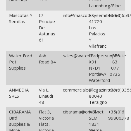
Lauenburg/Elbe
Mascotas Y
C/
info@mascotasysemillas.com
ES-
+34(0)653/
Semillas
Principe
41720
De
Los
Asturias
Palacios
61
Y
Villafranc
Water Ford
Ash
sales@waterfordpetsupplies.ie
IE-
+353
Pet
Road 84
X91
83
Supplies
N7D1
077
Portlaw/
0735
Waterford
ANMEDIA
Via L.
commerciale@legazinitalia.it
IT
+39(0)335
SRLS
Einaudi
80040
48
Terzigno
CIBARAMA
Flat 3,
cibarama@onvol.net
MT-
+35(0)6
Bird
Victoria
SLM
99806378
supplies &
Flats,
1831
More
Victoria
Sliema