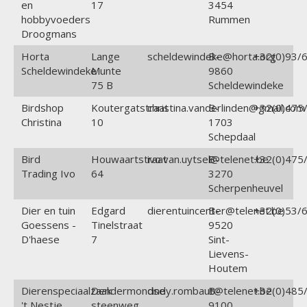
en
17
3454
hobbyvoeders
Rummen
Droogmans
Horta
Lange
scheldewindeke@horta.org
B-
+32(0)93/6
Scheldewindeke
Munte
9860
75 B
Scheldewindeke
Birdshop
Koutergatstraat
christina.vanderlinden@gmail.com
B-
+32(0)475/
Christina
10
1703
Schepdaal
Bird
Houwaartstraat
ivo.van.uytsel@telenet.be
B-
+32(0)475/
Trading Ivo
64
3270
Scherpenheuvel
Dier en tuin
Edgard
dierentuincenter@telenet.be
B-
+32(0)53/6
Goessens -
Tinelstraat
9520
D'haese
7
Sint-
Lievens-
Houtem
Dierenspeciaalzaak
Dendermondse
cindy.rombaut@telenet.be
B-
+32(0)485/
't Nestje
steenweg
9100