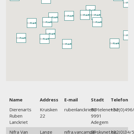
Name
Address
E-mail
Stadt
Telefon
Dierenarts
Kruisken
rubenlanckriet@telenet.be
B-
+32(0)496/
Ruben
22
9991
Lanckriet
Adegem
Nifra Van
Lange
nifra.vancamp@skynet.be
B-
+32(0)34/5