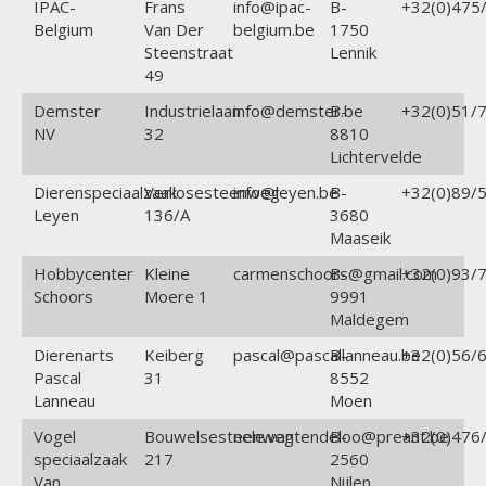
IPAC-
Frans
info@ipac-
B-
+32(0)475/
Belgium
Van Der
belgium.be
1750
Steenstraat
Lennik
49
Demster
Industrielaan
info@demster.be
B-
+32(0)51/7
NV
32
8810
Lichtervelde
Dierenspeciaalzaak
Venlosesteenweg
info@leyen.be
B-
+32(0)89/5
Leyen
136/A
3680
Maaseik
Hobbycenter
Kleine
carmenschoors@gmail.com
B-
+32(0)93/7
Schoors
Moere 1
9991
Maldegem
Dierenarts
Keiberg
pascal@pascallanneau.be
B-
+32(0)56/6
Pascal
31
8552
Lanneau
Moen
Vogel
Bouwelsesteenweg
nele.vantendeloo@preant.be
B-
+32(0)476/
speciaalzaak
217
2560
Van
Nijlen