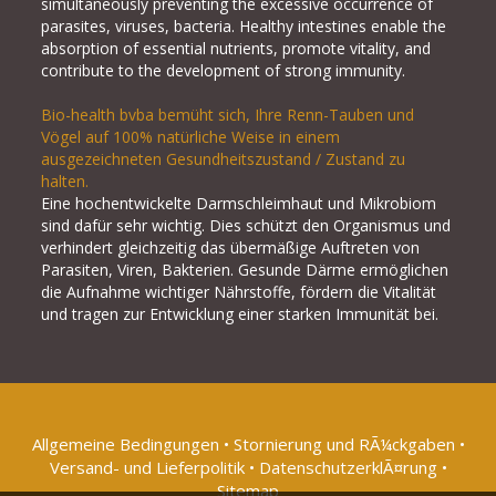
simultaneously preventing the excessive occurrence of
parasites, viruses, bacteria. Healthy intestines enable the
absorption of essential nutrients, promote vitality, and
contribute to the development of strong immunity.
Bio-health bvba bemüht sich, Ihre Renn-Tauben und
Vögel auf 100% natürliche Weise in einem
ausgezeichneten Gesundheitszustand / Zustand zu
halten.
Eine hochentwickelte Darmschleimhaut und Mikrobiom
sind dafür sehr wichtig. Dies schützt den Organismus und
verhindert gleichzeitig das übermäßige Auftreten von
Parasiten, Viren, Bakterien. Gesunde Därme ermöglichen
die Aufnahme wichtiger Nährstoffe, fördern die Vitalität
und tragen zur Entwicklung einer starken Immunität bei.
Allgemeine Bedingungen
•
Stornierung und RÃ¼ckgaben
•
Versand- und Lieferpolitik
•
DatenschutzerklÃ¤rung
•
Sitemap