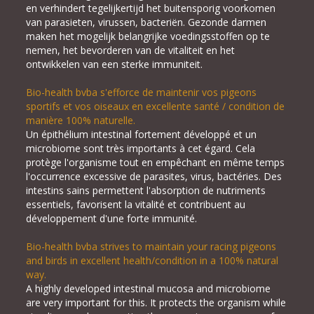
en verhindert tegelijkertijd het buitensporig voorkomen
van parasieten, virussen, bacteriën. Gezonde darmen
maken het mogelijk belangrijke voedingsstoffen op te
nemen, het bevorderen van de vitaliteit en het
ontwikkelen van een sterke immuniteit.
Bio-health bvba s'efforce de maintenir vos pigeons
sportifs et vos oiseaux en excellente santé / condition de
manière 100% naturelle.
Un épithélium intestinal fortement développé et un
microbiome sont très importants à cet égard. Cela
protège l'organisme tout en empêchant en même temps
l'occurrence excessive de parasites, virus, bactéries. Des
intestins sains permettent l'absorption de nutriments
essentiels, favorisent la vitalité et contribuent au
développement d'une forte immunité.
Bio-health bvba strives to maintain your racing pigeons
and birds in excellent health/condition in a 100% natural
way.
A highly developed intestinal mucosa and microbiome
are very important for this. It protects the organism while