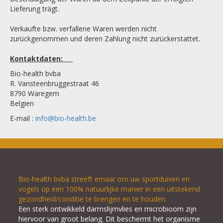
Lieferung trägt.
Verkaufte bzw. verfallene Waren werden nicht
zurückgenommen und deren Zahlung nicht zurückerstattet.
Kontaktdaten:
Bio-health bvba
R. Vansteenbruggestraat 46
8790 Waregem
Belgien
E-mail :
info@bio-health.be
Bio-health bvba streeft ernaar om uw sportduiven en
vogels op een 100% natuurlijke manier in een uitstekend
gezondheid/conditie te brengen en te houden.
Een sterk ontwikkeld darmslijmvlies en microbioom zijn
hiervoor van groot belang. Dit beschermt het organisme