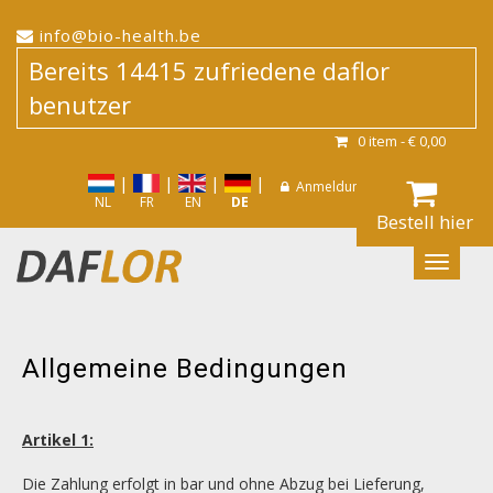
info@bio-health.be
Bereits 14415 zufriedene daflor
benutzer
0
item -
€ 0,00
|
|
|
|
|
Anmeldung / Registrieren
NL
FR
EN
DE
Bestell hier
Allgemeine Bedingungen
Artikel 1:
Die Zahlung erfolgt in bar und ohne Abzug bei Lieferung,