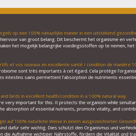
ogels op een 100% natuurlijke manier in een uitstekend gezondhe
 hiervoor van groot belang. Dit beschermt het organisme en verh
aken het mogelijk belangrijke voedingsstoffen op te nemen, het b
rtifs et vos oiseaux en excellente santé / condition de manière 1
icrobiome sont très importants à cet égard. Cela protège l'org
es intestins sains permettent l'absorption de nutriments essentiels
and birds in excellent health/condition in a 100% natural way.
e very important for this. It protects the organism while simult
 the absorption of essential nutrients, promote vitality, and cont
gel auf 100% natürliche Weise in einem ausgezeichneten Gesundh
d dafür sehr wichtig. Dies schützt den Organismus und verhinde
 die Aufnahme wichtiger Nährstoffe, fördern die Vitalität und tra