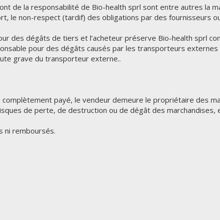
t de la responsabilité de Bio-health sprl sont entre autres la mal
t, le non-respect (tardif) des obligations par des fournisseurs o
our des dégâts de tiers et l’acheteur préserve Bio-health sprl c
ponsable pour des dégâts causés par les transporteurs externes ut
aute grave du transporteur externe..
s complètement payé, le vendeur demeure le propriétaire des mar
risques de perte, de destruction ou de dégât des marchandises, et 
s ni remboursés.