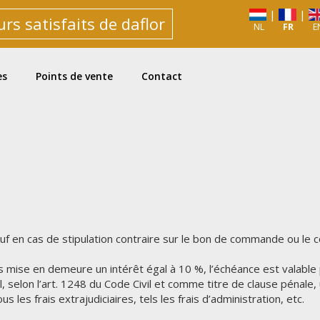
|
|
rs satisfaits de daflor
NL
FR
E
es
Points de vente
Contact
sauf en cas de stipulation contraire sur le bon de commande ou le 
ans mise en demeure un intérêt égal à 10 %, l’échéance est valab
selon l’art. 1248 du Code Civil et comme titre de clause pénale, 
es frais extrajudiciaires, tels les frais d’administration, etc.