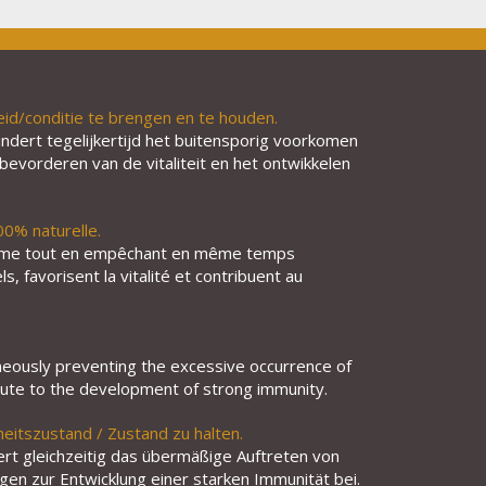
id/conditie te brengen en te houden.
indert tegelijkertijd het buitensporig voorkomen
evorderen van de vitaliteit en het ontwikkelen
00% naturelle.
anisme tout en empêchant en même temps
, favorisent la vitalité et contribuent au
aneously preventing the excessive occurrence of
ribute to the development of strong immunity.
eitszustand / Zustand zu halten.
rt gleichzeitig das übermäßige Auftreten von
gen zur Entwicklung einer starken Immunität bei.