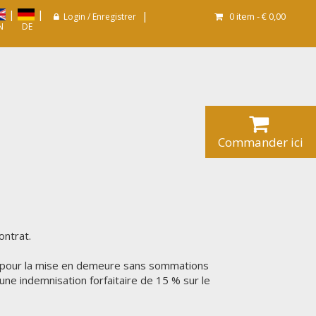
|
|
|
0
item -
€ 0,00
Login / Enregistrer
N
DE
Commander ici
contrat.
le pour la mise en demeure sans sommations
une indemnisation forfaitaire de 15 % sur le