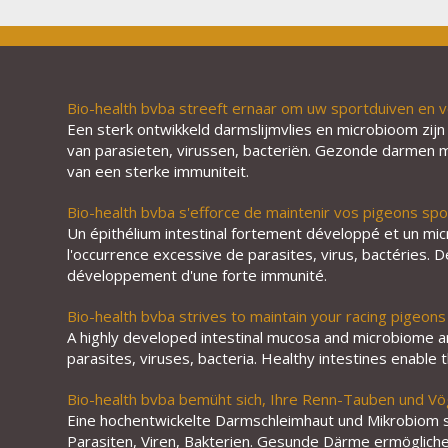
Bio-health bvba streeft ernaar om uw sportduiven en v
Een sterk ontwikkeld darmslijmvlies en microbioom zijn
van parasieten, virussen, bacteriën. Gezonde darmen m
van een sterke immuniteit.
Bio-health bvba s'efforce de maintenir vos pigeons spo
Un épithélium intestinal fortement développé et un m
l'occurrence excessive de parasites, virus, bactéries. D
développement d'une forte immunité.
Bio-health bvba strives to maintain your racing pigeons 
A highly developed intestinal mucosa and microbiome ar
parasites, viruses, bacteria. Healthy intestines enable
Bio-health bvba bemüht sich, Ihre Renn-Tauben und Vö
Eine hochentwickelte Darmschleimhaut und Mikrobiom sin
Parasiten, Viren, Bakterien. Gesunde Därme ermöglichen