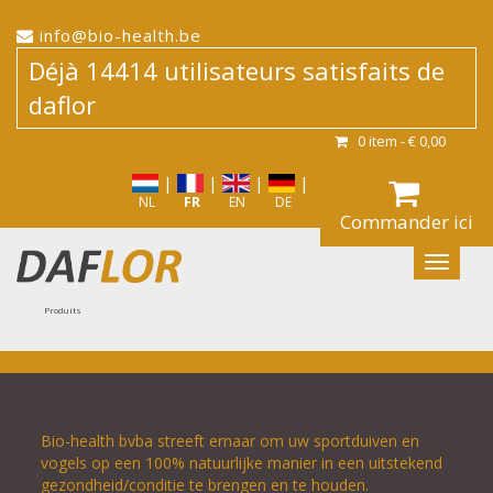
info@bio-health.be
Déjà 14414 utilisateurs satisfaits de
daflor
0
item -
€ 0,00
|
|
|
|
|
Login / Enregistrer
NL
FR
EN
DE
Commander ici
Produits
Bio-health bvba streeft ernaar om uw sportduiven en
vogels op een 100% natuurlijke manier in een uitstekend
gezondheid/conditie te brengen en te houden.