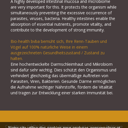
A highly developed intestinal mucosa and microbiome
are very important for this. It protects the organism while
simultaneously preventing the excessive occurrence of
parasites, viruses, bacteria. Healthy intestines enable the
absorption of essential nutrients, promote vitality, and
contribute to the development of strong immunity.
Bio-health bvba bemüht sich, Ihre Renn-Tauben und
Vögel auf 100% natürliche Weise in einem
ausgezeichneten Gesundheitszustand / Zustand zu
halten.
Eine hochentwickelte Darmschleimhaut und Mikrobiom
sind dafür sehr wichtig. Dies schützt den Organismus und
verhindert gleichzeitig das übermäßige Auftreten von
Parasiten, Viren, Bakterien. Gesunde Därme ermöglichen
die Aufnahme wichtiger Nährstoffe, fördern die Vitalität
und tragen zur Entwicklung einer starken Immunität bei.
Conditions GÃ©nÃ©rales
•
Annulations et retours
•
Politique
Notre site utilise des cookies pour analyser, personnaliser et