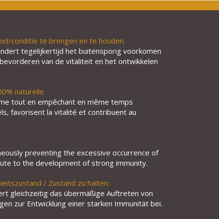
id/conditie te brengen en te houden.
indert tegelijkertijd het buitensporig voorkomen
evorderen van de vitaliteit en het ontwikkelen
00% naturelle.
anisme tout en empêchant en même temps
, favorisent la vitalité et contribuent au
aneously preventing the excessive occurrence of
ribute to the development of strong immunity.
eitszustand / Zustand zu halten.
rt gleichzeitig das übermäßige Auftreten von
gen zur Entwicklung einer starken Immunität bei.