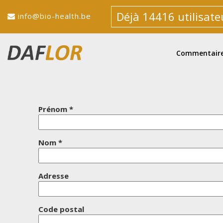
Déjà 14416 utilisateu
info@bio-health.be
Commentair
Prénom *
Nom *
Adresse
Code postal