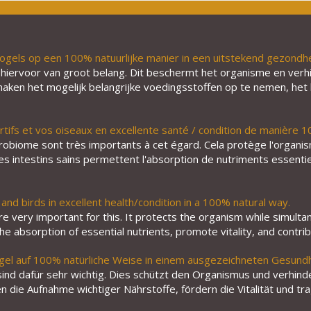
ogels op een 100% natuurlijke manier in een uitstekend gezondhe
 hiervoor van groot belang. Dit beschermt het organisme en verh
aken het mogelijk belangrijke voedingsstoffen op te nemen, het b
rtifs et vos oiseaux en excellente santé / condition de manière 1
icrobiome sont très importants à cet égard. Cela protège l'org
es intestins sains permettent l'absorption de nutriments essentiels
and birds in excellent health/condition in a 100% natural way.
e very important for this. It protects the organism while simult
 the absorption of essential nutrients, promote vitality, and cont
gel auf 100% natürliche Weise in einem ausgezeichneten Gesundh
d dafür sehr wichtig. Dies schützt den Organismus und verhinde
 die Aufnahme wichtiger Nährstoffe, fördern die Vitalität und tra