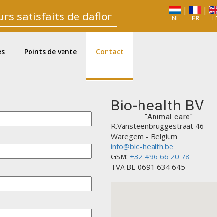
|
|
rs satisfaits de daflor
NL
FR
E
es
Points de vente
Contact
Bio-health BV
"Animal care"
R.Vansteenbruggestraat 46
Waregem - Belgium
info@bio-health.be
GSM:
+32 496 66 20 78
TVA BE 0691 634 645