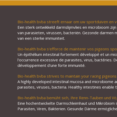
Bio-health bvba streeft ernaar om uw sportduiven en v
Een sterk ontwikkeld darmslijmvlies en microbioom zijn
van parasieten, virussen, bacteriën. Gezonde darmen m
van een sterke immuniteit.
Bio-health bvba s'efforce de maintenir vos pigeons spo
Un épithélium intestinal fortement développé et un m
l'occurrence excessive de parasites, virus, bactéries. D
développement d'une forte immunité.
Bio-health bvba strives to maintain your racing pigeons 
A highly developed intestinal mucosa and microbiome ar
parasites, viruses, bacteria. Healthy intestines enable
Bio-health bvba bemüht sich, Ihre Renn-Tauben und Vö
Eine hochentwickelte Darmschleimhaut und Mikrobiom sin
Parasiten, Viren, Bakterien. Gesunde Därme ermöglichen