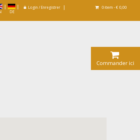
|
|
|
0
item -
€ 0,00
Login / Enregistrer
N
DE
Commander ici