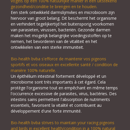
vogels op een 100% natuurlijke manier in een uitstekend
gezondheid/conditie te brengen en te houden.
Een sterk ontwikkeld darmslijmvlies en microbioom zijn
hiervoor van groot belang. Dit beschermt het organisme
en verhindert tegelijkertijd het buitensporig voorkomen
van parasieten, virussen, bacteriën. Gezonde darmen
maken het mogelijk belangrijke voedingsstoffen op te
nemen, het bevorderen van de vitaliteit en het
ontwikkelen van een sterke immuniteit.
Bio-health bvba s'efforce de maintenir vos pigeons
sportifs et vos oiseaux en excellente santé / condition de
manière 100% naturelle.
Un épithélium intestinal fortement développé et un
microbiome sont très importants à cet égard. Cela
protège l'organisme tout en empêchant en même temps
l'occurrence excessive de parasites, virus, bactéries. Des
intestins sains permettent l'absorption de nutriments
essentiels, favorisent la vitalité et contribuent au
développement d'une forte immunité.
Bio-health bvba strives to maintain your racing pigeons
and birds in excellent health/condition in a 100% natural