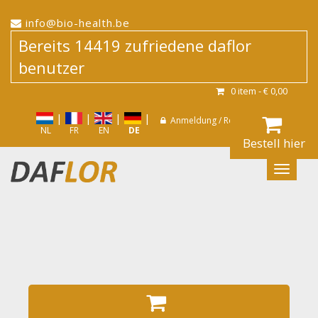
info@bio-health.be
Bereits 14419 zufriedene daflor
benutzer
0
item -
€ 0,00
|
|
|
|
|
Anmeldung / Registrieren
NL
FR
EN
DE
Bestell hier